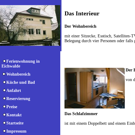
Das Interieur
Der Wohnbereich
mit einer Sitzecke, Esstisch, Satelliten-
Belegung durch vier Personen oder fall
Ferienwohnung in
Eichwalde
Der 
Wohnbereich
von d
Küche und Bad
Anfahrt
Reservierung
Preise
Das Schlafzimmer
Kontakt
Startseite
ist mit einem Doppelbett und einem Einb
Impressum