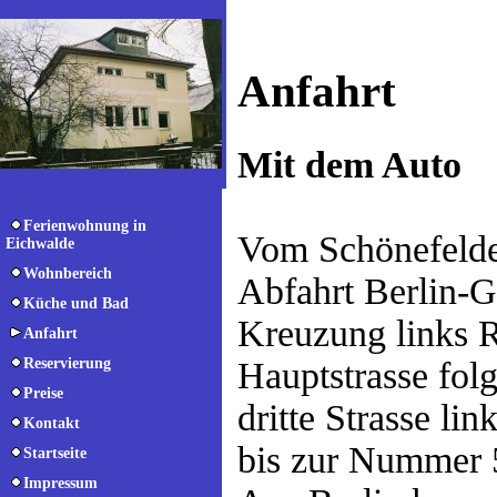
Anfahrt
Mit dem Auto
Ferienwohnung in
Vom Schönefelde
Eichwalde
Wohnbereich
Abfahrt Berlin-G
Küche und Bad
Kreuzung links R
Anfahrt
Reservierung
Hauptstrasse fol
Preise
dritte Strasse l
Kontakt
bis zur Nummer 
Startseite
Impressum