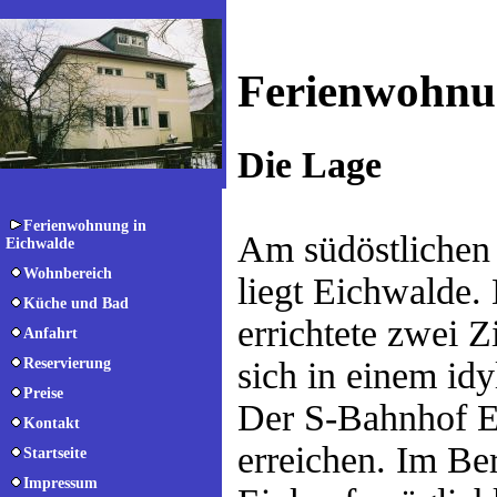
Ferienwohnu
Die Lage
Ferienwohnung in
Am südöstlichen 
Eichwalde
Wohnbereich
liegt Eichwalde.
Küche und Bad
errichtete zwei
Anfahrt
Reservierung
sich in einem id
Preise
Der S-Bahnhof Ei
Kontakt
erreichen. Im Be
Startseite
Impressum