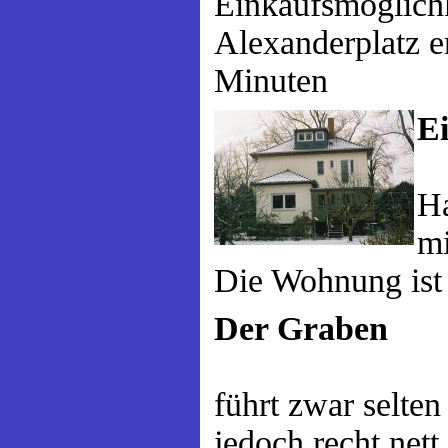
Einkaufsmöglichk
Alexanderplatz e
Minuten
E
Ha
mi
Die Wohnung ist
Der Graben
führt zwar selten
jedoch recht nett